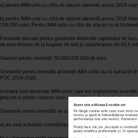
a) pentru IMM-urile cu cifra de afaceri aferentă anului 2019 cup
b) pentru IMM-urile cu cifra de afaceri aferentă anului 2019 înt
150.000 euro. Pentru IMM-urile cu cifra de afaceri cu echivalen
Fondurile alocate pentru granturile destinate capitalului de lu
de euro fonduri de la bugetul de stat și coparticipare de 42,5 
Granturi pentru investiții: 50.000-200.000 de euro
Granturile pentru investiții acordate IMM-urilor au ca sursă de fi
POC 2014-2020.
Acestea sunt destinate IMM-urilor care vor implementa investiții
precum și pentru crearea unor capacități noi de producție și finan
Acest site utilizează cookie-uri
Granturile pentru investiții se acordă beneficiarilor care îndepli
Pe lângă cookie-urile care sunt strict 
nostru și ajută la îmbunătățirea modului
performanța site-ului nostru. Partenerii
a) au avut activitate curentă/operațională desfășurată de minim 
Puteți face clic pe „Acceptă si continuă”
puteți modifica preferințele și, în spec