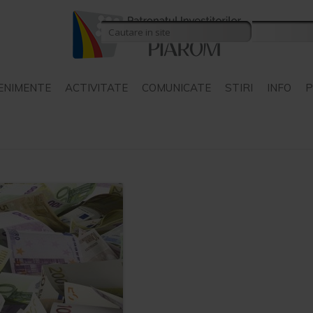
ENIMENTE
ACTIVITATE
COMUNICATE
STIRI
INFO
P
COMUNICATE PIAROM
STIRI INTERN
COMUNICATE ALE ALTOR
STIRI EXTER
STAT
ORGANIZATII
P
COMUNICATE ALE
N
INSTITUTIILOR DE STAT