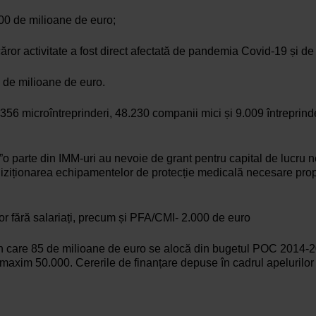
100 de milioane de euro;
or activitate a fost direct afectată de pandemia Covid-19 și de r
0 de milioane de euro.
356 microîntreprinderi, 48.230 companii mici și 9.009 întreprind
 ”o parte din IMM-uri au nevoie de grant pentru capital de lucru n
iționarea echipamentelor de protecție medicală necesare propriilor
lor fără salariați, precum și PFA/CMI- 2.000 de euro
din care 85 de milioane de euro se alocă din bugetul POC 2014-2
 maxim 50.000. Cererile de finanțare depuse în cadrul apelurilor d