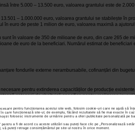
rinsă între 5.000 – 13.500 euro, valoarea grantului este de 2.000
re 13.501 – 1.000.000 euro, valoarea grantului se stabilește în p
tul în euro de peste 1 milion de euro, valoarea maximă a ajutoru
cru sunt în valoare de 350 de milioane de euro, din care 265 de
milioane de euro de la beneficiari. Numărul estimat de beneficia
nanțare fondurile externe nerambursabile, cofinanțări din bugetul 
 necesare pentru extinderea capacităților de producție existente,
țează categorii de cheltuieli specifice pentru realizarea investiț
nesc cumulativ următoarele condiții:
necesare pentru funcționarea acestui site web, folosim cookie-uri care ne ajută să î
 în care funcționează site-ul, de exemplu, făcând rezultatele să fie mai exacte în caz
 noștri folosesc instrumente de urmărire pentru a oferi publicitate personalizată pe ba
un an înaintea depunerii cererii de finanțare;
 pentru a fi de acord cu aceste utilizări sau puteți face clic pe „Personalizează setăr
ial, vă puteți retrage consimțământul pe site-ul nostru în orice moment.