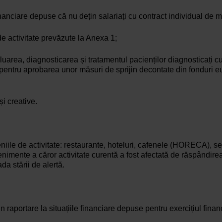
le financiare depuse că nu dețin salariați cu contract individual 
e activitate prevăzute la Anexa 1;
luarea, diagnosticarea și tratamentul pacienților diagnosticați 
pentru aprobarea unor măsuri de sprijin decontate din fonduri 
și creative.
iile de activitate: restaurante, hoteluri, cafenele (HORECA), serv
 evenimente a căror activitate curentă a fost afectată de răspândir
da stării de alertă.
rin raportare la situațiile financiare depuse pentru exercițiul fi