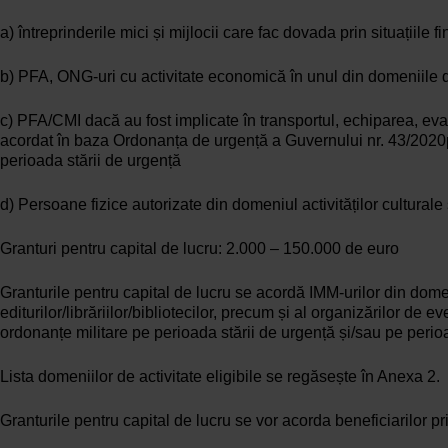
a) întreprinderile mici și mijlocii care fac dovada prin situații
b) PFA, ONG-uri cu activitate economică în unul din domeniile d
c) PFA/CMI dacă au fost implicate în transportul, echiparea, eva
acordat în baza Ordonanța de urgență a Guvernului nr. 43/2020
perioada stării de urgență
d) Persoane fizice autorizate din domeniul activităților culturale 
Granturi pentru capital de lucru: 2.000 – 150.000 de euro
Granturile pentru capital de lucru se acordă IMM-urilor din domen
editurilor/librăriilor/bibliotecilor, precum și al organizărilor de
ordonanțe militare pe perioada stării de urgență și/sau pe perioa
Lista domeniilor de activitate eligibile se regăsește în Anexa 2.
Granturile pentru capital de lucru se vor acorda beneficiarilor p