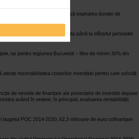
depunerea cererii de finanțare;
u o perioadă de minim trei ani după expirarea duratei de
i ani de durabilitate, iar diferența până la sfârșitul perioadei
nțare, iar pentru regiunea București – Ilfov de minim 30% din
ă ateste rezonabilitatea costurilor investiției pentru care solicită
ncție de nevoile de finanțare ale proiectelor de investiții depuse
acestea având în vedere, în principal, evaluarea rentabilității
 din bugetul POC 2014-2020, 62,3 milioane de euro cofinanțare