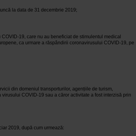
de muncă la data de 31 decembrie 2019;
cu COVID-19, care nu au beneficiat de stimulentul medical
europene, ca urmare a răspândirii coronavirusului COVID-19, pe
icii din domeniul transporturilor, agențiile de turism,
ea virusului COVID-19 sau a căror activitate a fost interzisă prin
nanciar 2019, după cum urmează: