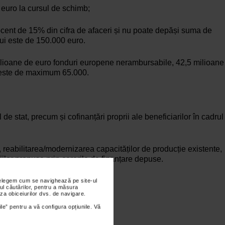
 euro la cursul de schimb;
rocent de 15% din cifra de afaceri și nu poate depăși suma de
lui este de 150.000 euro.
 milioane de euro fonduri europene nerambursabile, 42,5 milioane
ri este de maximum 65.000.
de stat, precum și cofinanțări proprii ale beneficiarilor în cadrul
 reabilitarea/modernizarea capacităților de producție existente,
iilor propuse prin cererile de finanțare depuse.
nțelegem cum se navighează pe site-ul
ul căutărilor, pentru a măsura
za obiceiurilor dvs. de navigare.
ile” pentru a vă configura opțiunile. Vă