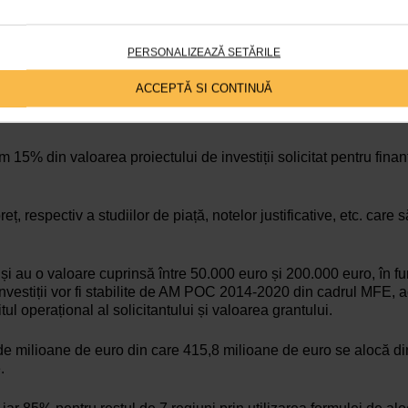
ă în unul din exercițiile financiare din ultimii doi ani înainte de 
iv să asigure desfășurarea activității operaționale/curente pentr
PERSONALIZEAZĂ SETĂRILE
ACCEPTĂ SI CONTINUĂ
drul planului de afaceri anexă la cererea de finanțare în primii do
m 15% din valoarea proiectului de investiții solicitat pentru fina
, respectiv a studiilor de piață, notelor justificative, etc. care s
r și au o valoare cuprinsă între 50.000 euro și 200.000 euro, în fu
de investiții vor fi stabilite de AM POC 2014-2020 din cadrul MFE, 
itul operațional al solicitantului și valoarea grantului.
50 de milioane de euro din care 415,8 milioane de euro se alocă
.