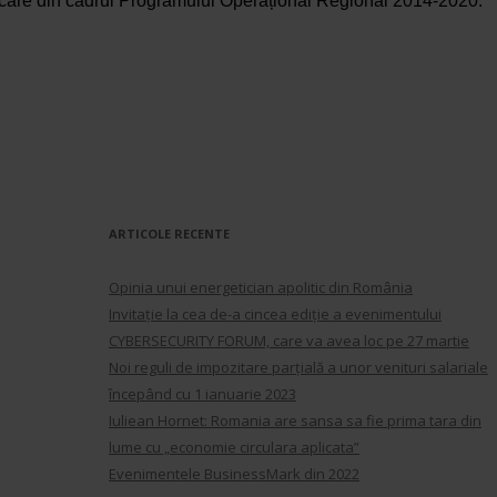
 alocare din cadrul Programului Operațional Regional 2014-2020.
Caută
după:
ARTICOLE RECENTE
Opinia unui energetician apolitic din România
Invitație la cea de-a cincea ediție a evenimentului
CYBERSECURITY FORUM, care va avea loc pe 27 martie
Noi reguli de impozitare parţială a unor venituri salariale
începând cu 1 ianuarie 2023
Iuliean Hornet: Romania are sansa sa fie prima tara din
lume cu „economie circulara aplicata”
Evenimentele BusinessMark din 2022