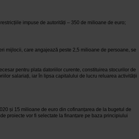
estricțiile impuse de autorități – 350 de milioane de euro;
eri mijlocii, care angajează peste 2,5 milioane de persoane, se
ecesar pentru plata datoriilor curente, constituirea stocurilor de
 salariați, iar în lipsa capitalului de lucru reluarea activității
020 și 15 milioane de euro din cofinanțarea de la bugetul de
e proiecte vor fi selectate la finanțare pe baza principiului