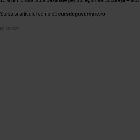
15% din fonduri sunt destinate pentru regiunea București – Ilfo
Sursa si articolul complet:
cursdeguvernare.ro
05.08.2020