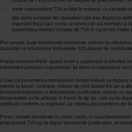
scopuri de TVA) si nu mai au obligatii de plata privind TV
sume reprezentand TVA achitat in numerar, cu exceptia celo
alte sume rezultate din operatiuni care dau dreptul la debit
organului fiscal (aici exista un proiect de act normativ al
posibilitatea debitarii contului de TVA in cazul mai multor p
Prin urmare, toate transferurile enumerate anterior se efectueaza 
dispozitie sa solutioneze formularele 310 depuse de contribuabil
Potrivit ordinului ANAF aparut acum o saptamana in Monitor, cere
intermediul portalului e-guvernare, fie direct la registratura sau 
O data cu transmiterea formularului, firmele trebuie sa depuna 
referire la facturi, contracte, extrase de cont, bonuri fiscale s
formularul impreuna cu documentele justificative, trebuie sa resp
documentele sa fie arhivate in fisiere de tip zip, care sa nu de
certificate conform cu originalul, iar ordinea documentelor din f
Pentru sumele transferate in contul curent, in cazul persoanelor
plata privind TVA nu se depun documente justificative, iar transf