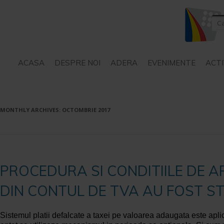
ACASA
DESPRE NOI
ADERA
EVENIMENTE
ACTI
STATUT
SERVICII – CONSILIERE
MONTHLY ARCHIVES:
OCTOMBRIE 2017
PROIECTE
PROCEDURA SI CONDITIILE DE 
DIN CONTUL DE TVA AU FOST ST
Sistemul platii defalcate a taxei pe valoarea adaugata este apli