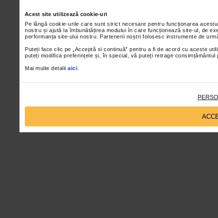
Acest site utilizează cookie-uri
Pe lângă cookie-urile care sunt strict necesare pentru funcționarea acestu
nostru și ajută la îmbunătățirea modului în care funcționează site-ul, de ex
performanța site-ului nostru. Partenerii noștri folosesc instrumente de urmă
Puteți face clic pe „Acceptă si continuă” pentru a fi de acord cu aceste util
puteți modifica preferințele și, în special, vă puteți retrage consimțământul
Mai multe detalii
aici
.
PERSO
ACCE