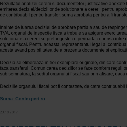
Rezultatul analizei cererii si documentelor justificative anexate
emiterea deciziei/deciziilor de solutionare a cererii pentru apr
de contribuabil pentru transfer, suma aprobata pentru a fi transf
Inainte de luarea deciziei de aprobare partiala sau de respinger
TVA, organul de inspectie fiscala trebuie sa asigure exercitarea d
solutionare a cererii se prelungeste cu perioada cuprinsa intre dat
organul fiscal. Pentru aceasta, reprezentantul legal al contribuabi
acesta avand posibilitatea de a prezenta documente si explicatii
Decizia se elibereaza in trei exemplare originale, din care cont
faca transferul. Comunicarea deciziilor se face conform regulilo
sub semnatura, la sediul organului fiscal sau prin afisare, daca nu
Deciziile organului fiscal pot fi contestate, de catre contribuabi
Sursa: Contexpert.ro
23.10.2017