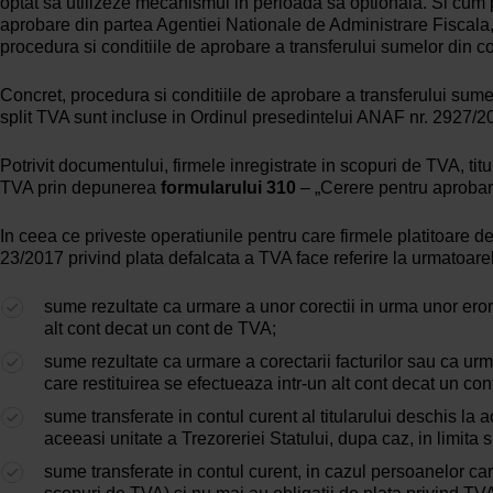
optat sa utilizeze mecanismul in perioada sa optionala. Si cum p
aprobare din partea Agentiei Nationale de Administrare Fiscala, 
procedura si conditiile de aprobare a transferului sumelor din c
Concret, procedura si conditiile de aprobare a transferului sum
split TVA sunt incluse in Ordinul presedintelui ANAF nr. 2927/2
Potrivit documentului, firmele inregistrate in scopuri de TVA, tit
TVA prin depunerea
formularului 310
– „Cerere pentru aprobar
In ceea ce priveste operatiunile pentru care firmele platitoare 
23/2017 privind plata defalcata a TVA face referire la urmatoare
sume rezultate ca urmare a unor corectii in urma unor erori
alt cont decat un cont de TVA;
sume rezultate ca urmare a corectarii facturilor sau ca ur
care restituirea se efectueaza intr-un alt cont decat un co
sume transferate in contul curent al titularului deschis la a
aceeasi unitate a Trezoreriei Statului, dupa caz, in limita s
sume transferate in contul curent, in cazul persoanelor ca