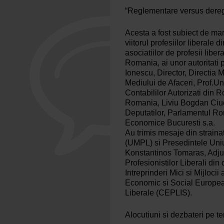
“Reglementare versus dere
Acesta a fost subiect de mare
viitorul profesiilor liberale
asociatiilor de profesii libe
Romania, ai unor autoritati p
Ionescu, Director, Directia Me
Mediului de Afaceri, Prof.Un
Contabililor Autorizati din
Romania, Liviu Bogdan Ciuca
Deputatilor, Parlamentul Ro
Economice Bucuresti s.a.
Au trimis mesaje din straina
(UMPL) si Presedintele Uniun
Konstantinos Tomaras, Adjunc
Profesionistilor Liberali din
Intreprinderi Mici si Mijloc
Economic si Social European
Liberale (CEPLIS).
Alocutiuni si dezbateri pe t