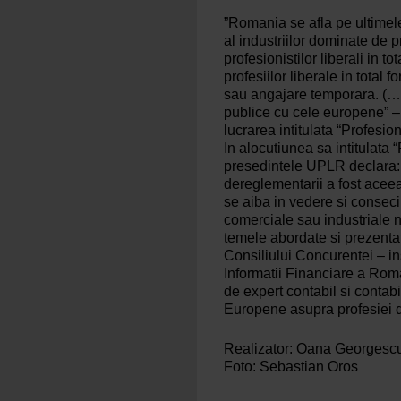
”Romania se afla pe ultimel
al industriilor dominate de 
profesionistilor liberali in
profesiilor liberale in total
sau angajare temporara. (…
publice cu cele europene” 
lucrarea intitulata “Profesio
In alocutiunea sa intitulata
presedintele UPLR declara: ”
dereglementarii a fost aceea
se aiba in vedere si conseci
comerciale sau industriale nu
temele abordate si prezentate
Consiliului Concurentei – ins
Informatii Financiare a Roma
de expert contabil si contab
Europene asupra profesiei d
Realizator: Oana Georgesc
Foto: Sebastian Oros