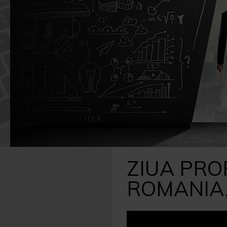
Caută
după:
ZIUA PRO
ROMANIA,