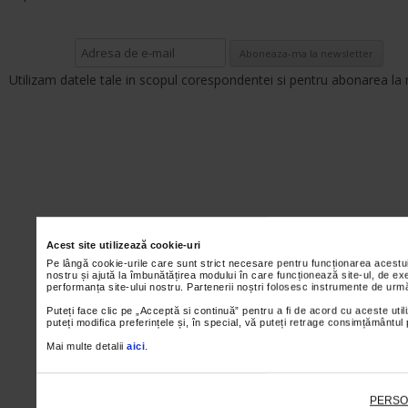
Utilizam datele tale in scopul corespondentei si pentru abonarea la 
Acest site utilizează cookie-uri
Pe lângă cookie-urile care sunt strict necesare pentru funcționarea acestu
nostru și ajută la îmbunătățirea modului în care funcționează site-ul, de ex
performanța site-ului nostru. Partenerii noștri folosesc instrumente de urmă
Puteți face clic pe „Acceptă si continuă” pentru a fi de acord cu aceste util
puteți modifica preferințele și, în special, vă puteți retrage consimțământul
Mai multe detalii
aici
.
PERSO