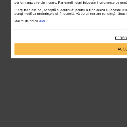
performanța site-ului nostru. Partenerii noștri folosesc instrumente de urmă
Puteți face clic pe „Acceptă si continuă” pentru a fi de acord cu aceste util
puteți modifica preferințele și, în special, vă puteți retrage consimțământul
Mai multe detalii
aici
.
PERSO
ACCE