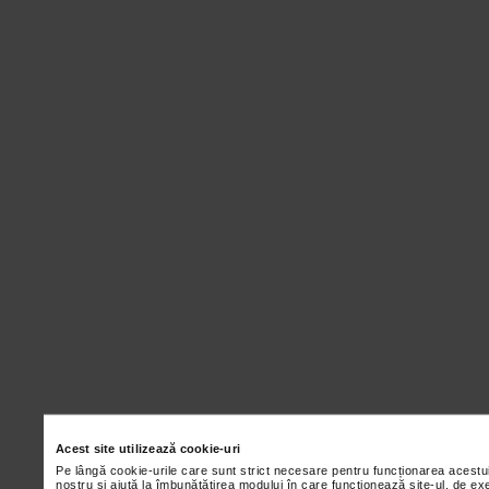
Acest site utilizează cookie-uri
Pe lângă cookie-urile care sunt strict necesare pentru funcționarea acestu
nostru și ajută la îmbunătățirea modului în care funcționează site-ul, de ex