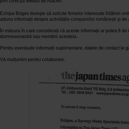
prin Direcția Mediul de Afaceri.
Echipa Briges doreşte să solicite firmelor interesate întâlniri onl
aduna informații despre activitățile companiilor românești şi de
În măsura în care considerați că aceste informații ar putea fi d
dumneavoastră sau membrii acesteia.
Pentru eventuale informații suplimentare, datele de contact le gă
Vă mulțumim pentru colaborare.