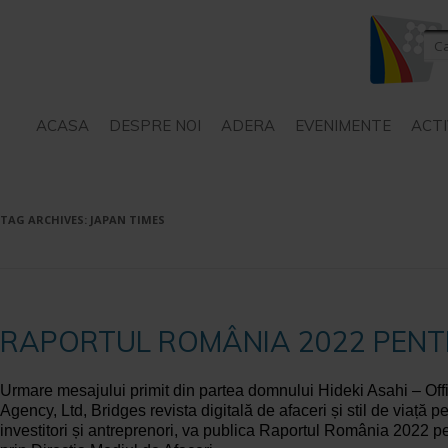
ACASA
DESPRE NOI
ADERA
EVENIMENTE
ACTI
STATUT
SERVICII – CONSILIERE
TAG ARCHIVES:
JAPAN TIMES
PROIECTE
RAPORTUL ROMÂNIA 2022 PENT
Urmare mesajului primit din partea domnului Hideki Asahi – Of
Agency, Ltd, Bridges revista digitală de afaceri și stil de viață pe
investitori și antreprenori, va publica Raportul România 2022 p