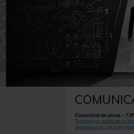
Caută
după:
COMUNIC
Comunicat de presa – 7.0
Teodorovici, publicate in pr
disparea si nu vor avea nimic