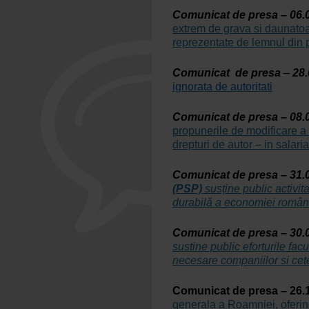
Comunicat de presa – 06.
extrem de grava si daunatoa
reprezentate de lemnul din p
Comunicat de presa
–
28.
ignorata de autoritati
Comunicat de presa – 08.
propunerile de modificare a c
drepturi de autor – in salaria
Comunicat de presa – 31.
(PSP)
susține public activit
durabilă a economiei române
Comunicat de presa – 30.
sustine public eforturile fac
necesare companiilor si ceteni
Comunicat de presa – 26.
generala a Roamniei, oferind p