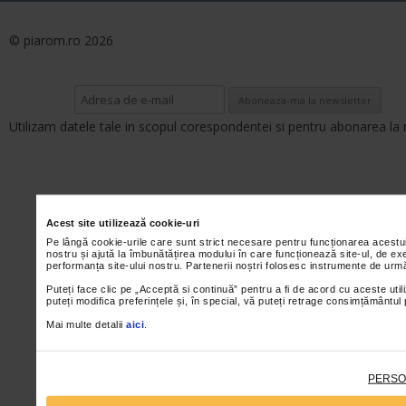
© piarom.ro 2026
Utilizam datele tale in scopul corespondentei si pentru abonarea la 
Acest site utilizează cookie-uri
Pe lângă cookie-urile care sunt strict necesare pentru funcționarea acestu
nostru și ajută la îmbunătățirea modului în care funcționează site-ul, de ex
performanța site-ului nostru. Partenerii noștri folosesc instrumente de urmă
Puteți face clic pe „Acceptă si continuă” pentru a fi de acord cu aceste util
puteți modifica preferințele și, în special, vă puteți retrage consimțământul
Mai multe detalii
aici
.
PERSO