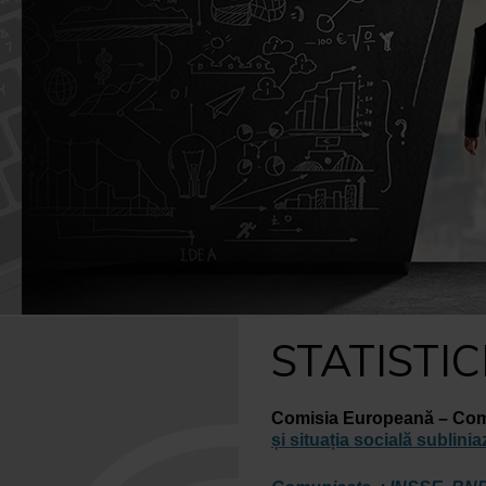
Caută
după:
STATISTIC
Comisia Europeană – Com
și situația socială subliniaz