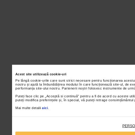
Acest site utilizează cookie-uri
Pe lângă cookie-urile care sunt strict necesare pentru funcționarea acestu
nostru și ajută la îmbunătățirea modului în care funcționează site-ul, de ex
performanța site-ului nostru. Partenerii noștri folosesc instrumente de urmă
Puteți face clic pe „Acceptă si continuă” pentru a fi de acord cu aceste util
puteți modifica preferințele și, în special, vă puteți retrage consimțământul
Mai multe detalii
aici
.
PERSO