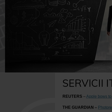
Caută
după:
SERVICII I
REUTERS
–
Apple bows to 
THE GUARDIAN –
Photore