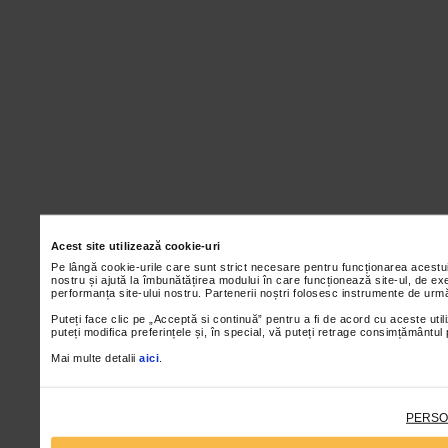
Acest site utilizează cookie-uri
Pe lângă cookie-urile care sunt strict necesare pentru funcționarea acestu
nostru și ajută la îmbunătățirea modului în care funcționează site-ul, de ex
performanța site-ului nostru. Partenerii noștri folosesc instrumente de urmă
Puteți face clic pe „Acceptă si continuă” pentru a fi de acord cu aceste util
puteți modifica preferințele și, în special, vă puteți retrage consimțământul
Mai multe detalii
aici
.
PERSO