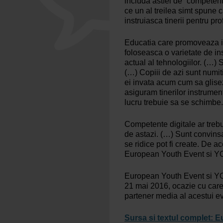
includa astfel de “competente
ce un al treilea simt spune 
instruiasca tinerii pentru pro
Educatia care promoveaza ino
foloseasca o varietate de ins
actual al tehnologiilor. (…) S
(…) Copiii de azi sunt numiti
ei invata acum cum sa glise
asiguram tinerilor instrumen
lucru trebuie sa se schimbe.
Competente digitale ar trebui
de astazi. (…) Sunt convinsa 
se ridice pot fi create. De a
European Youth Event si YO
European Youth Event si YO!
21 mai 2016, ocazie cu care v
partener media al acestui e
Sursa si textul complet: E