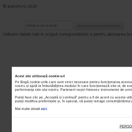
© piarom.ro 2026
Utilizam datele tale in scopul corespondentei si pentru abonarea la 
Acest site utilizează cookie-uri
Pe lângă cookie-urile care sunt strict necesare pentru funcționarea acestu
nostru și ajută la îmbunătățirea modului în care funcționează site-ul, de ex
performanța site-ului nostru. Partenerii noștri folosesc instrumente de urmă
Puteți face clic pe „Acceptă si continuă” pentru a fi de acord cu aceste util
puteți modifica preferințele și, în special, vă puteți retrage consimțământul
Mai multe detalii
aici
.
PERSO