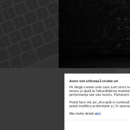
Caută
după:
Acest site utilizează cookie-uri
Pe lângă cookie-urile care sunt strict 
nostru și ajută la îmbunătățirea modului
performanța site-ului nostru. Partenerii
Puteți face clic pe „Acceptă si continuă”
puteți modifica preferințele și, în spec
Sa
Mai multe detalii
aici
.
Yo