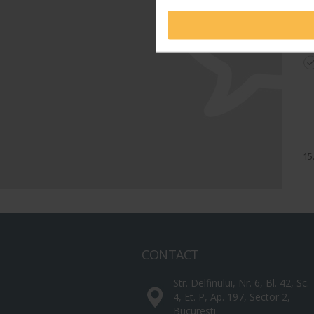
Th
15
CONTACT
Str. Delfinului, Nr. 6, Bl. 42, Sc.
4, Et. P, Ap. 197, Sector 2,
Bucuresti