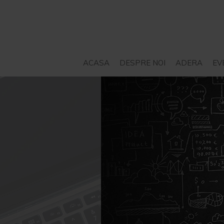
ACASA
DESPRE NOI
ADERA
EV
STATUT
SERVICII – CONSILIERE
PROIECTE