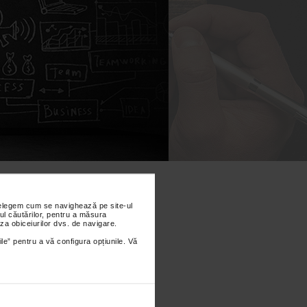
CAPACITATE ADMINISTRATIVA
DICALE
nțelegem cum se navighează pe site-ul
ul căutărilor, pentru a măsura
za obiceiurilor dvs. de navigare.
ile” pentru a vă configura opțiunile. Vă