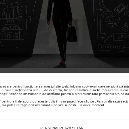
PROIECTE SERVICII ME
necesare pentru funcționarea acestui site web, folosim cookie-uri care ne ajută să î
 în care funcționează site-ul, de exemplu, făcând rezultatele să fie mai exacte în caz
 noștri folosesc instrumente de urmărire pentru a oferi publicitate personalizată pe ba
 pentru a fi de acord cu aceste utilizări sau puteți face clic pe „Personalizează setăr
ial, vă puteți retrage consimțământul pe site-ul nostru în orice moment.
msung’s Approach to Increased Value Chain
nsey University- Teaser- international Hospital Model
PERSONALIZEAZĂ SETĂRILE