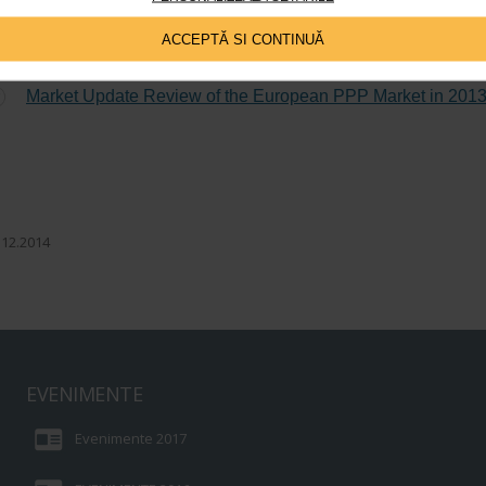
e European PPP Expertise Centre (EPEC):
ACCEPTĂ SI CONTINUĂ
Financing PPPs with project bonds – Isses for public procuri
Market Update Review of the European PPP Market in 201
.12.2014
EVENIMENTE
Evenimente 2017