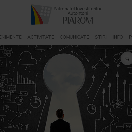
ENIMENTE
ACTIVITATE
COMUNICATE
STIRI
INFO
P
COMUNICATE PIAROM
STIRI INTERN
COMUNICATE ALE ALTOR
STIRI EXTER
STAT
ORGANIZATII
P
COMUNICATE ALE
N
INSTITUTIILOR DE STAT