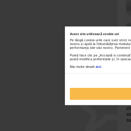
Acest site utilizează cookie-uri
Pe lângă cookie-urile care sunt strict 
nostru și ajută la îmbunătățirea modului
performanța site-ului nostru. Partenerii
Puteți face clic pe „Acceptă si continuă”
puteți modifica preferințele și, în spec
Mai multe detalii
aici
.
fa
re
Xa
ch
so
su