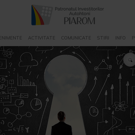
ENIMENTE
ACTIVITATE
COMUNICATE
STIRI
INFO
P
COMUNICATE PIAROM
STIRI INTERN
COMUNICATE ALE ALTOR
STIRI EXTER
STAT
ORGANIZATII
P
COMUNICATE ALE
N
INSTITUTIILOR DE STAT