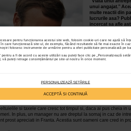
“Viata unui antrep
unui angajat.” Ace
multe reactii din p
lucrurile asa? Publ
incercat sa afle asta
Chris T.
“Fost angaj
necesare pentru funcționarea acestui site web, folosim cookie-uri care ne ajută să î
ani, dar am lucrat un
 în care funcționează site-ul, de exemplu, făcând rezultatele să fie mai exacte în caz
 noștri folosesc instrumente de urmărire pentru a oferi publicitate personalizată pe ba
comert, sectorul med
antreprenorilor este
 pentru a fi de acord cu aceste utilizări sau puteți face clic pe „Personalizează setăr
ial, vă puteți retrage consimțământul pe site-ul nostru în orice moment.
putin in cazul propri
luceaza poate mai m
responsabilitatile su
ce nu a facut nimic 
PERSONALIZEAZĂ SETĂRILE
ce viata lor mai putin grea. Este prea usor sa spui lucruri de gen
media problema!”
ACCEPTĂ SI CONTINUĂ
vier U.
“Acest guvern a complicat viata antreprenorilor, cu schi
eltuielile si taxele care cresc tot timpul si, daca ai pus cheia in
meri. In plus, un manager nu are dreptul la somaj in caz de intrer
nt prost apreciati in Franta. Acestia sunt oameni care cred in pro