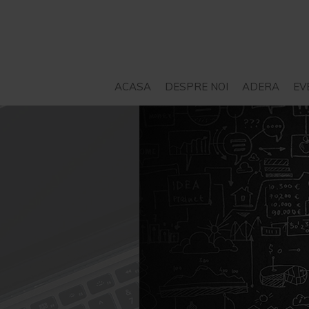
ACASA
DESPRE NOI
ADERA
EV
STATUT
SERVICII – CONSILIERE
PROIECTE