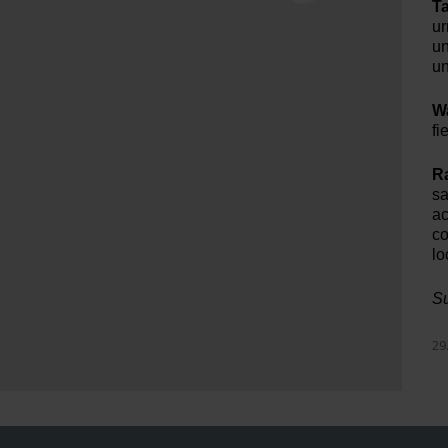
T
ur
un
un
Wa
fi
R
sa
ac
co
lo
Su
29