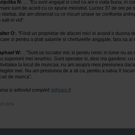
anjuška N:
… “Eu sunt angajat si cred ca am o viata buna, in co
mare sunt de acord cu ce spune ministrul. Lucrez 37 de ore pe
 startup, dar am observat cu ce riscuri uriase se confrunta antre
 salt in vid”.
lter O:.
“Fiind un proprietar de afaceri mici si avand o duzina de
ecare zi pentru a plati salariile si cheltuielile angajate, fara sa ai
aphael W:
.. “Sunt un lucrator mic si pentru nimic in lume nu a
u superiorii mei ierarhici. Sunt operator si, desi ma gandesc c
tivitatea la locul de muncaa, nu am asupra mea presiunea daca 
legilor mei. Nu am presiunea de a sti ca, pentru a salva X locur
curi de munca”.
rsa si articolul complet:
lefigaro.fr
.01.2016