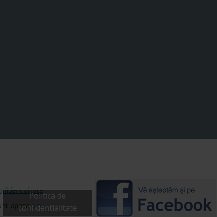
nfidentialitate
Politica de
matii apasa
aici.
confidentialitate