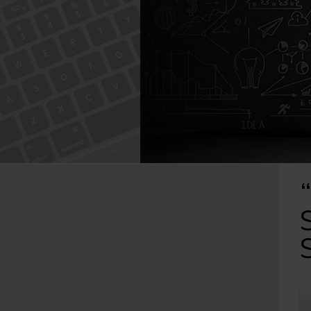
Caută
după: