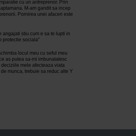
mparatie cu un antreprenor. Prin
 saptamana. M-am gandit sa incep
prenorii. Pornirea unei afaceri este
 angajati stiu cum e sa te lupti in
 o protectie sociala”
s schimba locul meu cu seful meu
u ce as putea sa-mi imbunatatesc
deciziile mele afecteaza viata
i de munca, trebuie sa reduc alte Y