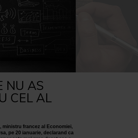
CAPACITATE ADMINISTRATIVA
E NU AS
U CEL AL
ministru francez al Economiei,
sa, pe 20 ianuarie, declarand ca