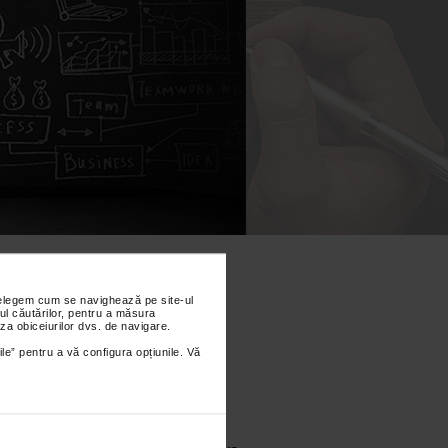
CAPACITATE ADMINISTRATIVA
 DIN
R PENTRU
nțelegem cum se navighează pe site-ul
ul căutărilor, pentru a măsura
za obiceiurilor dvs. de navigare.
 PESTE 60%
ile” pentru a vă configura opțiunile. Vă