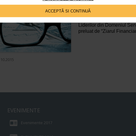
Numărul de angajaţi din ind
creşte cu peste 60% până î
ACCEPTĂ SI CONTINUĂ
astfel pragul de 100.000 sal
de compania de audit şi c
Liderilor din Domeniul Serv
preluat de “Ziarul Financi
.10.2015
EVENIMENTE
Evenimente 2017