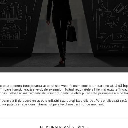
NUMĂRUL DE ANGAJAŢI
INDUSTRIA SERVICIILO
necesare pentru funcționarea acestui site web, folosim cookie-uri care ne ajută să î
 în care funcționează site-ul, de exemplu, făcând rezultatele să fie mai exacte în caz
 noștri folosesc instrumente de urmărire pentru a oferi publicitate personalizată pe ba
AFACERI VA CREŞTE CU
 pentru a fi de acord cu aceste utilizări sau puteți face clic pe „Personalizează setăr
ial, vă puteți retrage consimțământul pe site-ul nostru în orice moment.
PÂNĂ ÎN 2017
PERSONALIZEAZĂ SETĂRILE