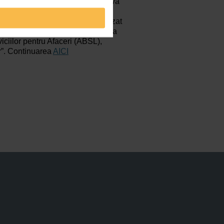
ustria serviciilor pentru afaceri va
n 2017, urmând să fie depăşit
ariaţi, conform unui studiu realizat
onsultanţă KPMG pentru Asociaţia
iciilor pentru Afaceri (ABSL),
ar”. Continuarea
AICI