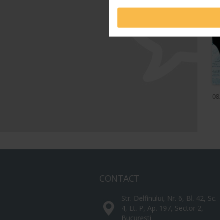
08
CONTACT
Str. Delfinului, Nr. 6, Bl. 42, Sc.
4, Et. P, Ap. 197, Sector 2,
Bucuresti