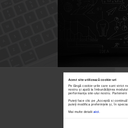
Caută
după:
Acest site utilizează cookie-uri
Pe lângă cookie-urile care sunt strict 
nostru și ajută la îmbunătățirea modului
performanța site-ului nostru. Partenerii
Puteți face clic pe „Acceptă si continuă”
puteți modifica preferințele și, în spec
Mai multe detalii
aici
.