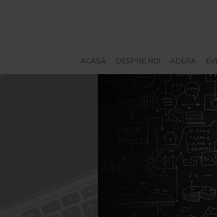
ACASA
DESPRE NOI
ADERA
EV
STATUT
SERVICII – CONSILIERE
PROIECTE