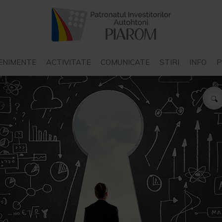
ENIMENTE
ACTIVITATE
COMUNICATE
STIRI
INFO
P
COMUNICATE PIAROM
STIRI INTERN
COMUNICATE ALE ALTOR
STIRI EXTER
STAT
ORGANIZATII
P
COMUNICATE ALE
N
INSTITUTIILOR DE STAT