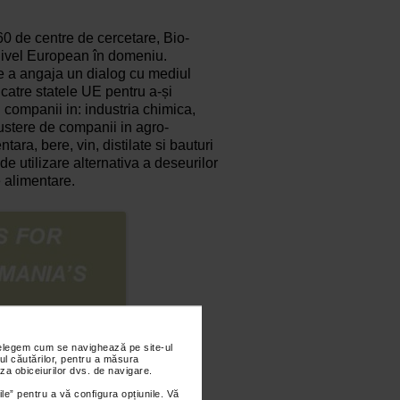
0 de centre de cercetare, Bio-
 nivel European în domeniu.
de a angaja un dialog cu mediul
catre statele UE pentru a-și
u companii in: industria chimica,
ustere de companii in agro-
tara, bere, vin, distilate si bauturi
 de utilizare alternativa a deseurilor
e alimentare.
nțelegem cum se navighează pe site-ul
ul căutărilor, pentru a măsura
za obiceiurilor dvs. de navigare.
ile” pentru a vă configura opțiunile. Vă