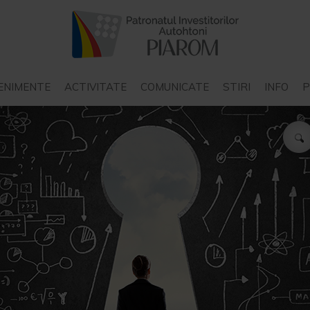
ENIMENTE
ACTIVITATE
COMUNICATE
STIRI
INFO
P
COMUNICATE PIAROM
STIRI INTERN
COMUNICATE ALE ALTOR
STIRI EXTER
STAT
ORGANIZATII
P
COMUNICATE ALE
N
INSTITUTIILOR DE STAT