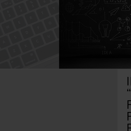
Caută
după: