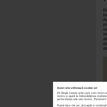
Re
ba
Ac
pr
va
in
al
no
de
Acest site utilizează cookie-uri
Pe lângă cookie-urile care sunt strict 
nostru și ajută la îmbunătățirea modului
performanța site-ului nostru. Partenerii
Puteți face clic pe „Acceptă si continuă”