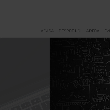
ACASA
DESPRE NOI
ADERA
EV
STATUT
SERVICII – CONSILIERE
PROIECTE