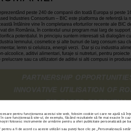
prezentând peste 240 de companii din toată Europa și peste 16
sed Industries Consortium – BIC este platforma de referință la
eastă întâlnire vine în completarea eforturilor recente ale BIC 
ivat din România, în contextul unui program mai larg de support 
lorifica potențialul. In principiu suntem interesati să dialogăm c
dustria lemnului, cosmetice și alte bunuri de larg consum sau cl
imentar, lemn si celuloza, energii verzi. Dar și cu industria alimen
n-alcoolice, aditivi alimentari, furaje si nutreturi, pentru proiecte
 prelucrare sau ca utilizatori de aditivi si alti compusi in produs
necesare pentru funcționarea acestui site web, folosim cookie-uri care ne ajută să î
 în care funcționează site-ul, de exemplu, făcând rezultatele să fie mai exacte în caz
 noștri folosesc instrumente de urmărire pentru a oferi publicitate personalizată pe ba
 pentru a fi de acord cu aceste utilizări sau puteți face clic pe „Personalizează setăr