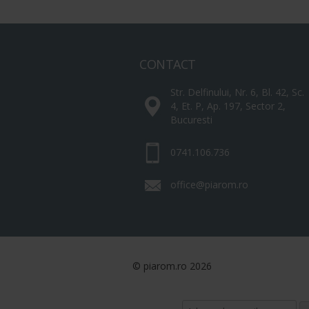
CONTACT
Str. Delfinului, Nr. 6, Bl. 42, Sc.
4, Et. P, Ap. 197, Sector 2,
Bucuresti
0741.106.736
office@piarom.ro
© piarom.ro 2026