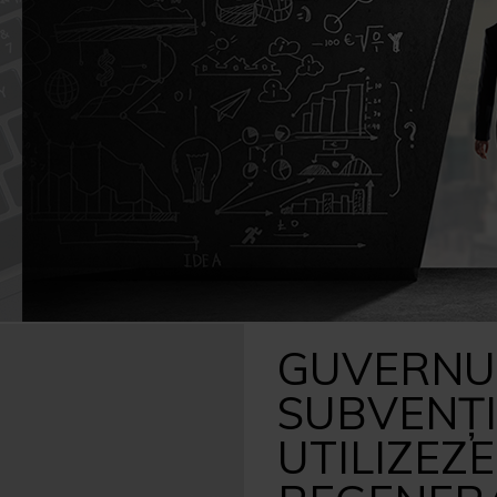
Caută
după:
GUVERNUL
SUBVENŢII
UTILIZEZE