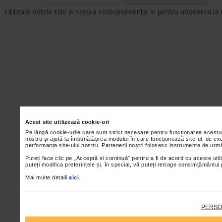
Utilizam datele tale in scopul corespondentei si pentru abonarea la 
Acest site utilizează cookie-uri
Pe lângă cookie-urile care sunt strict necesare pentru funcționarea acestu
nostru și ajută la îmbunătățirea modului în care funcționează site-ul, de ex
performanța site-ului nostru. Partenerii noștri folosesc instrumente de urmă
Puteți face clic pe „Acceptă si continuă” pentru a fi de acord cu aceste util
puteți modifica preferințele și, în special, vă puteți retrage consimțământul
Mai multe detalii
aici
.
PERSO