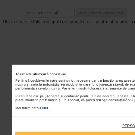
Utilizam datele tale in scopul corespondentei si pentru abonarea la 
Acest site utilizează cookie-uri
Pe lângă cookie-urile care sunt strict necesare pentru funcționarea acestu
nostru și ajută la îmbunătățirea modului în care funcționează site-ul, de ex
performanța site-ului nostru. Partenerii noștri folosesc instrumente de urmă
Puteți face clic pe „Acceptă si continuă” pentru a fi de acord cu aceste util
puteți modifica preferințele și, în special, vă puteți retrage consimțământul
Mai multe detalii
aici
.
PERSO