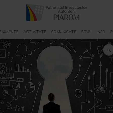
ENIMENTE
ACTIVITATE
COMUNICATE
STIRI
INFO
P
COMUNICATE PIAROM
STIRI INTERN
COMUNICATE ALE ALTOR
STIRI EXTER
STAT
ORGANIZATII
P
COMUNICATE ALE
N
INSTITUTIILOR DE STAT