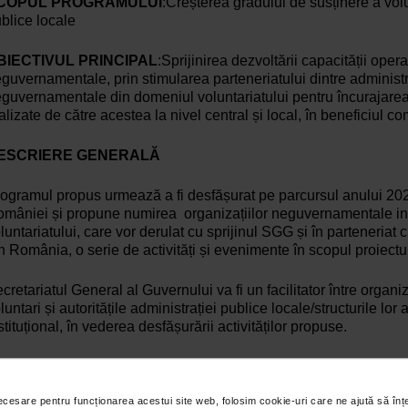
COPUL PROGRAMULUI
:Creșterea gradului de susținere a volun
blice locale
BIECTIVUL PRINCIPAL
:Sprijinirea dezvoltării capacității oper
guvernamentale, prin stimularea parteneriatului dintre administra
guvernamentale din domeniul voluntariatului pentru încurajarea a
alizate de către acestea la nivel central și local, în beneficiul co
ESCRIERE GENERALĂ
ogramul propus urmează a fi desfășurat pe parcursul anului 20
mâniei și propune numirea organizațiilor neguvernamentale inte
luntariatului, care vor derulat cu sprijinul SGG și în parteneriat cu
n România, o serie de activități și evenimente în scopul proiectul
cretariatul General al Guvernului va fi un facilitator între organiz
luntari și autoritățile administrației publice locale/structurile lor a
stituțional, în vederea desfășurării activităților propuse.
RGANIZAȚIILE INTERESATE AU OBLIGAȚIA DE A RESPEC
NDIȚII ȘI ACTIVITĂȚI:
necesare pentru funcționarea acestui site web, folosim cookie-uri care ne ajută să î