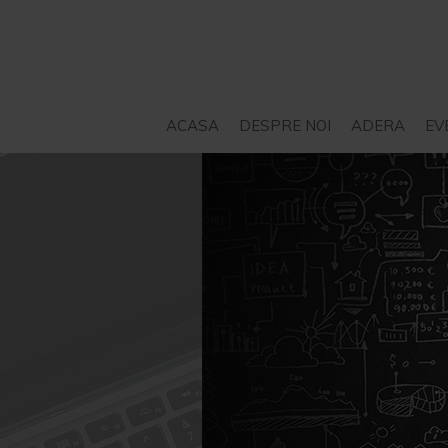
ACASA
DESPRE NOI
ADERA
EV
STATUT
SERVICII – CONSILIERE
PROIECTE