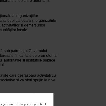
tariatului de către autoritățile
aționale a organizațiilor
ția publică locală și organizațiile
ctivităților și demersurilor
munităților locale.
21 sub patronajul Guvernului
resate, în calitate de promotori ai
 autoritățile și instituțiile publice
ui.
ațiile care desfășoară activități cu
sociative și va oferi sprijin la nivel
TA ȘI REALIZA URMĂTOARELE
nțelegem cum se navighează pe site-ul