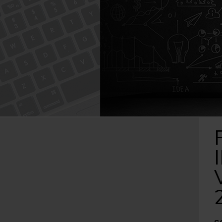
Caută
după: