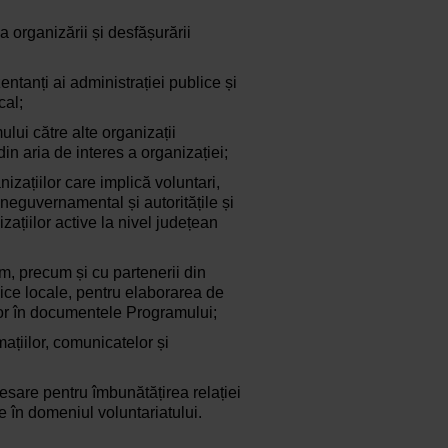
 organizării și desfășurării
ntanți ai administrației publice și
cal;
lui către alte organizații
in aria de interes a organizației;
nizațiilor care implică voluntari,
 neguvernamental și autoritățile și
izațiilor active la nivel județean
m, precum și cu partenerii din
blice locale, pentru elaborarea de
lor în documentele Programului;
ațiilor, comunicatelor și
cesare pentru îmbunătățirea relației
e în domeniul voluntariatului.