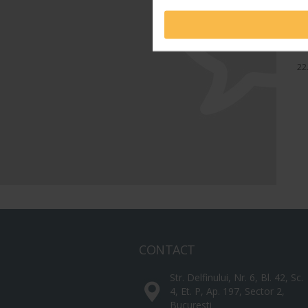
PO
St
22
CONTACT
Str. Delfinului, Nr. 6, Bl. 42, Sc.
4, Et. P, Ap. 197, Sector 2,
Bucuresti