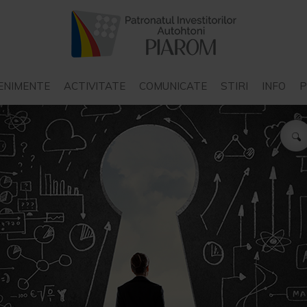
ENIMENTE
ACTIVITATE
COMUNICATE
STIRI
INFO
P
COMUNICATE PIAROM
STIRI INTERN
COMUNICATE ALE ALTOR
STIRI EXTER
STAT
ORGANIZATII
P
COMUNICATE ALE
N
INSTITUTIILOR DE STAT