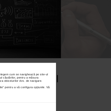
CAPACITATE ADMINISTRATIVA
SABILA
TREPRINDERI
nțelegem cum se navighează pe site-ul
ul căutărilor, pentru a măsura
za obiceiurilor dvs. de navigare.
ile” pentru a vă configura opțiunile. Vă