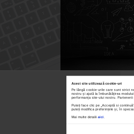
Caută
după:
Acest site utilizează cookie-uri
Pe lângă cookie-urile care sunt strict 
nostru și ajută la îmbunătățirea modului
performanța site-ului nostru. Partenerii
Puteți face clic pe „Acceptă si continuă”
puteți modifica preferințele și, în spec
Mai multe detalii
aici
.
Pe