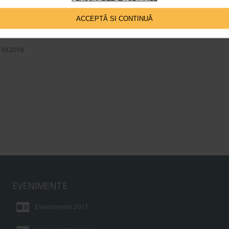
R – finantare pentru IMM-uri
ACCEPTĂ SI CONTINUĂ
ructura proiect Sprijin pentru infiintarea de intreprinderi soc
.10.2018
EVENIMENTE
Evenimente 2017