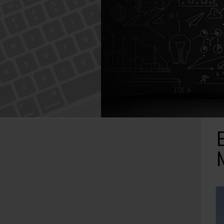
Caută
după: