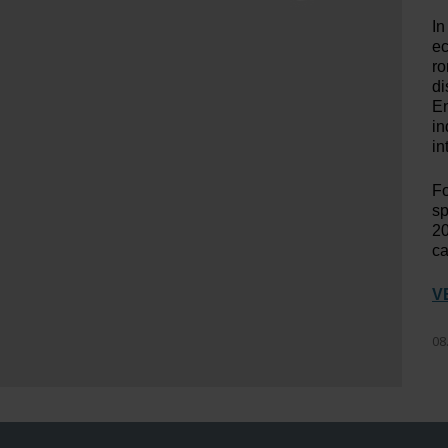
In
ec
ro
di
En
in
in
Fo
sp
20
ca
V
08