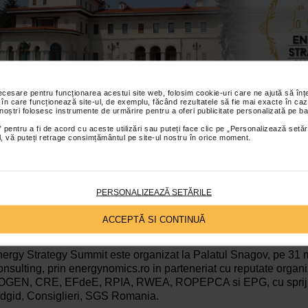
necesare pentru funcționarea acestui site web, folosim cookie-uri care ne ajută să î
 în care funcționează site-ul, de exemplu, făcând rezultatele să fie mai exacte în caz
 noștri folosesc instrumente de urmărire pentru a oferi publicitate personalizată pe ba
 31 mai, cei mai influenti decidenti din industria energetic
 pentru a fi de acord cu aceste utilizări sau puteți face clic pe „Personalizează setăr
ial, vă puteți retrage consimțământul pe site-ul nostru în orice moment.
latul Snagov din apropierea Bucurestiului, pentru o ampla
rategiei Energetice Nationale. Vor lua cuvantul inalti oficiali
glementare, manageri de top ai marilor companii, reprezentant
ofesionale, experti romani si straini din mediul academic si 
PERSONALIZEAZĂ SETĂRILE
 tot parcursul zilei, dezbaterile vor fi transmise in direct si inte
ACCEPTĂ SI CONTINUĂ
cepand cu ora 09.30.
ergy Strategy Summit este organizat la Palatul Snagov, pe 31
nsulting, prin energynomics.ro in parteneriat cu reputate organ
GEN, CRE, EFdeE, RPIA, RWEA, ROPEPCA si EPG, cu sprijinu
dgid, Consiglieri, SGS Romania.