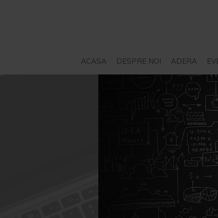
ACASA
DESPRE NOI
ADERA
EV
STATUT
SERVICII – CONSILIERE
PROIECTE