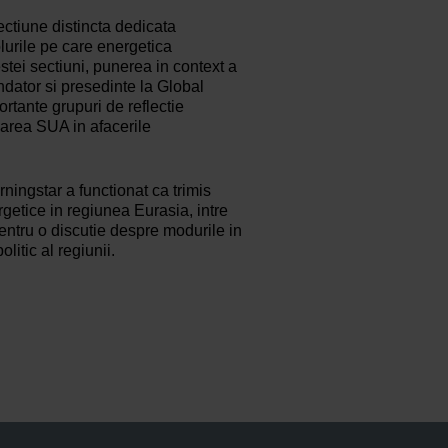
ectiune distincta dedicata
olurile pe care energetica
tei sectiuni, punerea in context a
ondator si presedinte la Global
rtante grupuri de reflectie
area SUA in afacerile
ingstar a functionat ca trimis
getice in regiunea Eurasia, intre
entru o discutie despre modurile in
itic al regiunii.