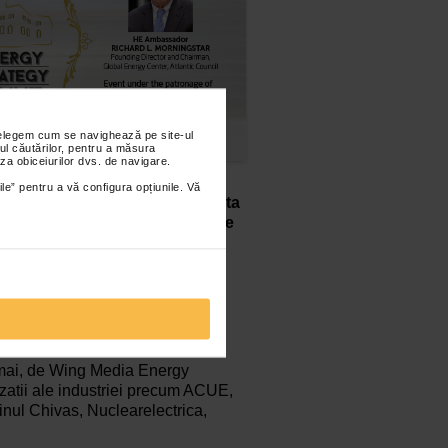
nțelegem cum se navighează pe site-ul
ul căutărilor, pentru a măsura
za obiceiurilor dvs. de navigare.
a din Romania se reunesc la
ile” pentru a vă configura opțiunile. Vă
 dezbatere profesionala dedicata
 din Guvern si din autoritatile de
i avizati ai asociatiilor
universitar.
gral pe site-ul energynomics.ro,
 mai, de Wing Media Energy
izatii ale industriei precum ACUE,
l Chivas, Nuclearelectrica,