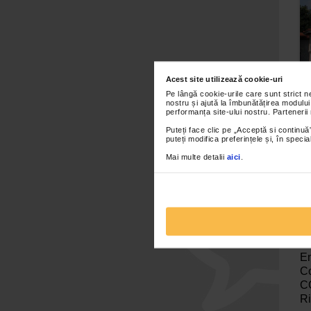
Acest site utilizează cookie-uri
Pe lângă cookie-urile care sunt strict 
nostru și ajută la îmbunătățirea modului
performanța site-ului nostru. Partenerii
Pe
Puteți face clic pe „Acceptă si continuă”
puteți modifica preferințele și, în spec
Pa
St
Mai multe detalii
aici
.
re
pr
Pe
in
En
Co
CO
Ri