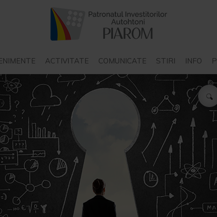
ENIMENTE
ACTIVITATE
COMUNICATE
STIRI
INFO
P
COMUNICATE PIAROM
STIRI INTERN
COMUNICATE ALE ALTOR
STIRI EXTER
STAT
ORGANIZATII
P
COMUNICATE ALE
N
INSTITUTIILOR DE STAT