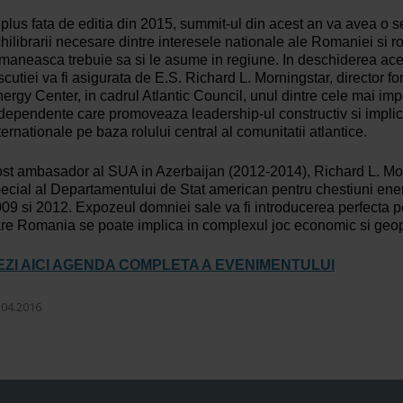
 plus fata de editia din 2015, summit-ul din acest an va avea o s
hilibrarii necesare dintre interesele nationale ale Romaniei si r
maneasca trebuie sa si le asume in regiune. In deschiderea aces
scutiei va fi asigurata de E.S. Richard L. Morningstar, director f
ergy Center, in cadrul Atlantic Council, unul dintre cele mai impo
dependente care promoveaza leadership-ul constructiv si implic
ternationale pe baza rolului central al comunitatii atlantice.
st ambasador al SUA in Azerbaijan (2012-2014), Richard L. Morn
ecial al Departamentului de Stat american pentru chestiuni ener
09 si 2012. Expozeul domniei sale va fi introducerea perfecta p
re Romania se poate implica in complexul joc economic si geopol
EZI AICI AGENDA COMPLETA A EVENIMENTULUI
.04.2016