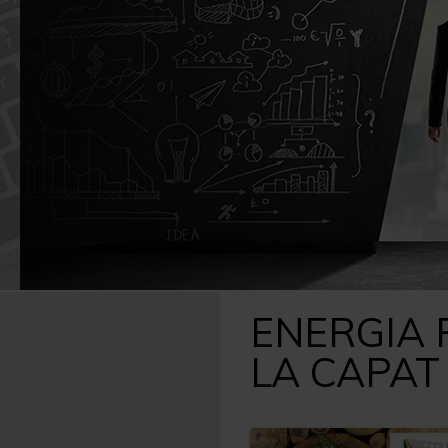
Caută
după:
ENERGIA 
LA CAPAT