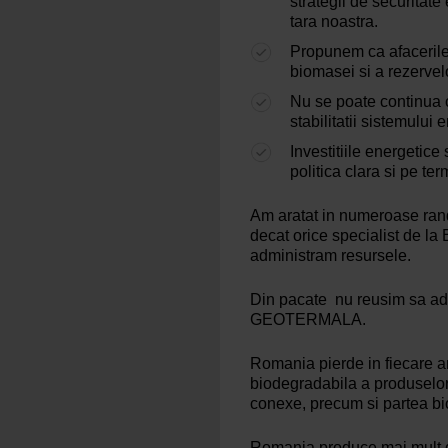
strategii de securitat
tara noastra.
Propunem ca afacerile 
biomasei si a rezerve
Nu se poate continua 
stabilitatii sistemului 
Investitiile energetice 
politica clara si pe t
Am aratat in numeroase randur
decat orice specialist de 
administram resursele.
Din pacate nu reusim sa ad
GEOTERMALA.
Romania pierde in fiecare a
biodegradabila a produselor, d
conexe, precum si partea bio
Romania produce mai mult de