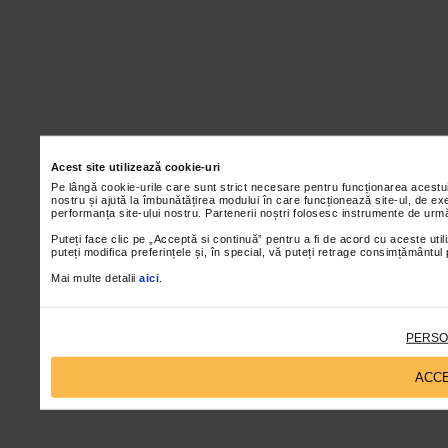
Acest site utilizează cookie-uri
Pe lângă cookie-urile care sunt strict necesare pentru funcționarea acestu
nostru și ajută la îmbunătățirea modului în care funcționează site-ul, de ex
performanța site-ului nostru. Partenerii noștri folosesc instrumente de urmă
Puteți face clic pe „Acceptă si continuă” pentru a fi de acord cu aceste util
puteți modifica preferințele și, în special, vă puteți retrage consimțământul
Mai multe detalii
aici
.
PERSO
ACCE