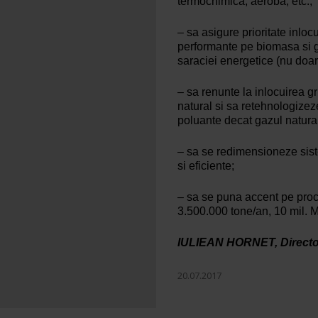
termochimica, aeroba, etc.;
– sa asigure prioritate inlo
performante pe biomasa si g
saraciei energetice (nu doar
– sa renunte la inlocuirea g
natural si sa retehnologizez
poluante decat gazul natural
– sa se redimensioneze siste
si eficiente;
– sa se puna accent pe proc
3.500.000 tone/an, 10 mil.
IULIEAN HORNET, Direct
20.07.2017