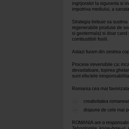
ingrijorator la siguranta si
impotriva mediului, a sanatat
Strategia trebuie sa sustina
regenerabile produse de soar
si geotermala) si doar cand
combustibili fosili.
Astazi furam din zestrea copii
Procese ireversibile ca: inc
devastatoare, topirea ghetaril
sunt efectele iresponsabilita
Romania cea mai favorizata
creativitatea romaneas
dispune de cele mai p
ROMANIA are o responsabilita
Tehnologiile, know-how-ul, e