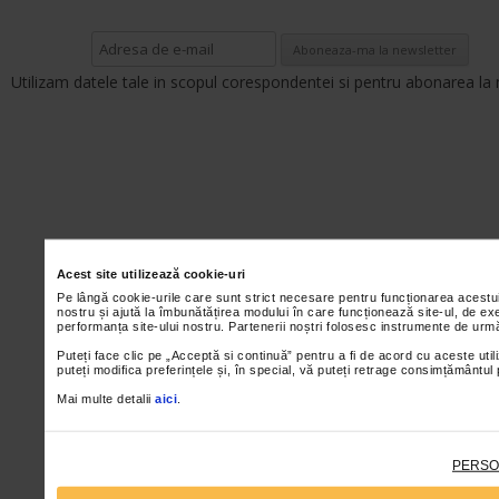
Utilizam datele tale in scopul corespondentei si pentru abonarea la 
Acest site utilizează cookie-uri
Pe lângă cookie-urile care sunt strict necesare pentru funcționarea acestu
nostru și ajută la îmbunătățirea modului în care funcționează site-ul, de ex
performanța site-ului nostru. Partenerii noștri folosesc instrumente de urmă
Puteți face clic pe „Acceptă si continuă” pentru a fi de acord cu aceste util
puteți modifica preferințele și, în special, vă puteți retrage consimțământul
Mai multe detalii
aici
.
PERSO