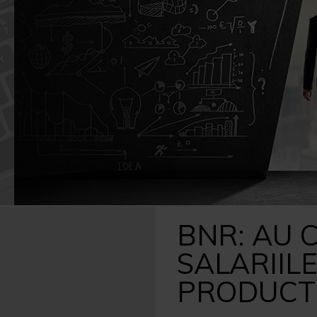
Caută
după:
BNR: AU 
SALARIILE
PRODUCTI