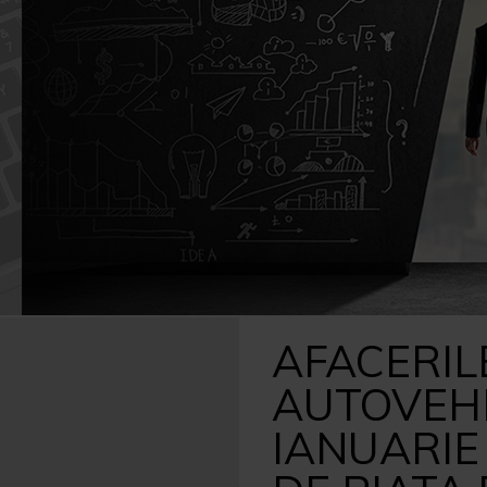
Caută
după:
AFACERIL
AUTOVEHI
IANUARIE 