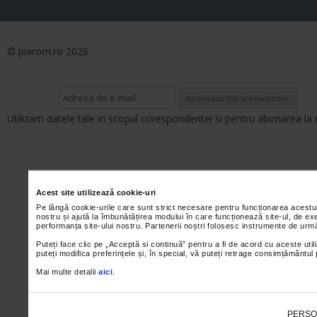
© piarom.ro 2026
Utilizam datele tale in scopul corespondentei si pentru abonarea la 
Acest site utilizează cookie-uri
Pe lângă cookie-urile care sunt strict necesare pentru funcționarea acestu
nostru și ajută la îmbunătățirea modului în care funcționează site-ul, de ex
performanța site-ului nostru. Partenerii noștri folosesc instrumente de urmă
Puteți face clic pe „Acceptă si continuă” pentru a fi de acord cu aceste util
puteți modifica preferințele și, în special, vă puteți retrage consimțământul
Mai multe detalii
aici
.
PERSO