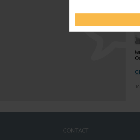
te
Or
C
10
CONTACT