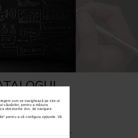
CAPACITATE ADMINISTRATIVA
ATALOGUL
E – MAI
nțelegem cum se navighează pe site-ul
ul căutărilor, pentru a măsura
za obiceiurilor dvs. de navigare.
ile” pentru a vă configura opțiunile. Vă
voltare Regionala ADR Sud
 Catalogul surselor de finantare –