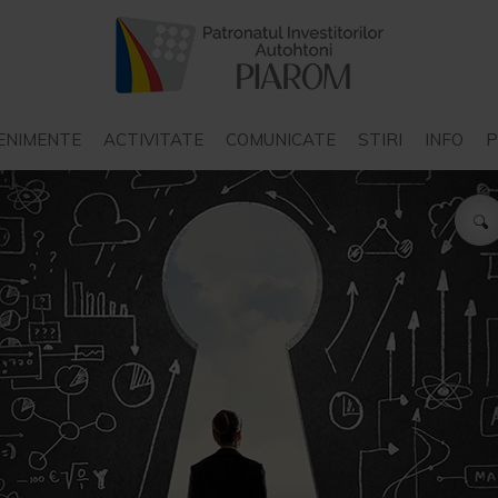
ENIMENTE
ACTIVITATE
COMUNICATE
STIRI
INFO
P
COMUNICATE PIAROM
STIRI INTERN
COMUNICATE ALE ALTOR
STIRI EXTER
STAT
ORGANIZATII
P
COMUNICATE ALE
N
INSTITUTIILOR DE STAT