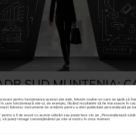
ADR SUD MUNTENIA: C
SURSELOR DE FINANTAR
necesare pentru funcționarea acestui site web, folosim cookie-uri care ne ajută să î
2018
 în care funcționează site-ul, de exemplu, făcând rezultatele să fie mai exacte în caz
 noștri folosesc instrumente de urmărire pentru a oferi publicitate personalizată pe ba
 pentru a fi de acord cu aceste utilizări sau puteți face clic pe „Personalizează setăr
ial, vă puteți retrage consimțământul pe site-ul nostru în orice moment.
Agentia pentru Dez
Muntenia a publicat