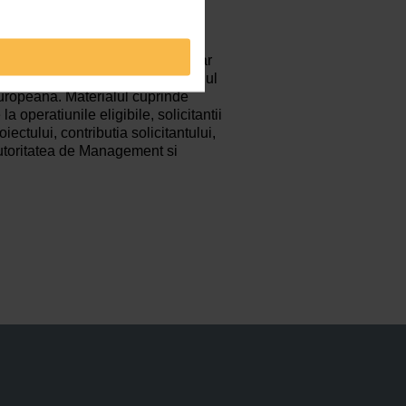
e finantare este un material
la Fondurile Structurale active, dar
ropuneri de proiecte lansate in anul
ropeana. Materialul cuprinde
 la operatiunile eligibile, solicitantii
oiectului, contributia solicitantului,
 Autoritatea de Management si