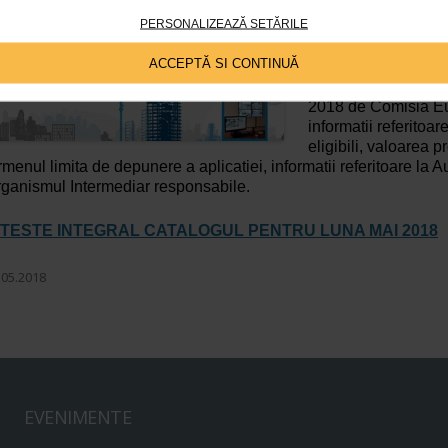
editia Mai 2018.
PERSONALIZEAZĂ SETĂRILE
Catalogul surselor d
ACCEPTĂ SI CONTINUĂ
informativ referitor 
si la apelurile de p
2018 de Comisia Eu
informatii referitoare
eligibili, valoarea pr
rmenul limita de depunere a aplicatiei, informatii referitoare la
ganismul Intermediar responsabile.
ITESTE INTEGRAL CATALOGUL PENTRU LUNA MAI 2018
.05.2018
EVENIMENTE