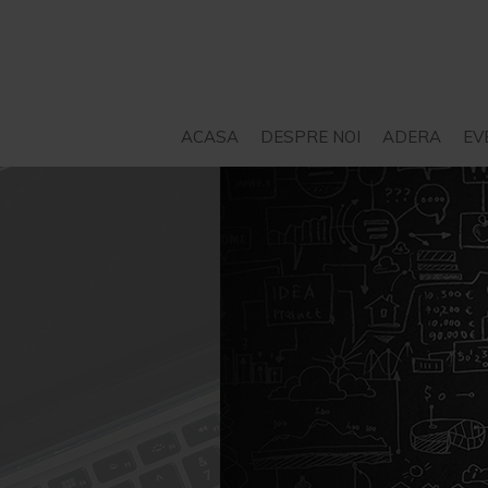
ACASA
DESPRE NOI
ADERA
EV
STATUT
SERVICII – CONSILIERE
PROIECTE