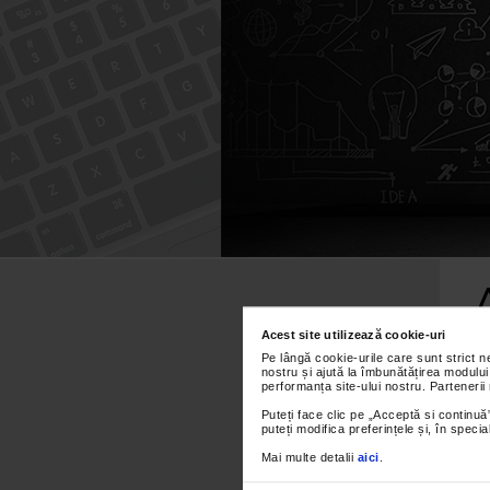
Caută
după:
Acest site utilizează cookie-uri
Pe lângă cookie-urile care sunt strict 
nostru și ajută la îmbunătățirea modului
performanța site-ului nostru. Partenerii
Puteți face clic pe „Acceptă si continuă”
puteți modifica preferințele și, în spec
Mai multe detalii
aici
.