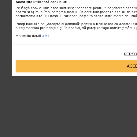
Acest site utilizează cookie-uri
Pe lângă cookie-urile care sunt strict necesare pentru funcționarea acestu
nostru și ajută la îmbunătățirea modului în care funcționează site-ul, de ex
performanța site-ului nostru. Partenerii noștri folosesc instrumente de urmă
Puteți face clic pe „Acceptă si continuă” pentru a fi de acord cu aceste util
puteți modifica preferințele și, în special, vă puteți retrage consimțământul
Mai multe detalii
aici
.
PERSO
ACCE