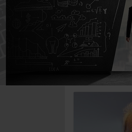
Caută
după: