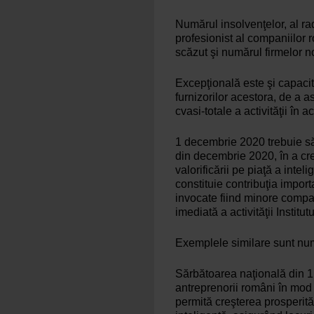
Numărul insolvenţelor, al ra
profesionist al companiilor 
scăzut şi numărul firmelor no
Excepţională este şi capacit
furnizorilor acestora, de a a
cvasi-totale a activităţii în 
1 decembrie 2020 trebuie să 
din decembrie 2020, în a creş
valorificării pe piaţă a intel
constituie contribuţia impor
invocate fiind minore compar
imediată a activităţii Insti
Exemplele similare sunt num
Sărbătoarea naţională din 1 
antreprenorii români în mod 
permită creşterea prosperită