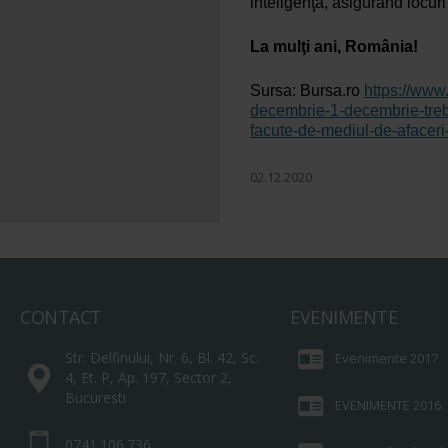
inteligenţă, asigurând locur
La mulţi ani, România!
Sursa: Bursa.ro
https://www.
decembrie-1-decembrie-trebui
facute-de-mediul-de-afacer
02.12.2020
CONTACT
EVENIMENTE
Str. Delfinului, Nr. 6, Bl. 42, Sc.
Evenimente 2017
4, Et. P, Ap. 197, Sector 2,
Bucuresti
EVENIMENTE 2016
0741.106.736