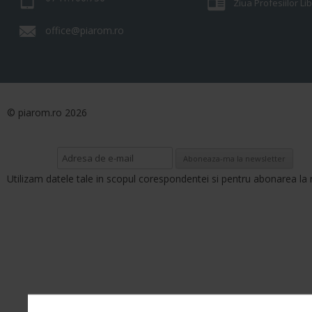
Ziua Profesiilor L
office@piarom.ro
© piarom.ro 2026
Utilizam datele tale in scopul corespondentei si pentru abonarea la 